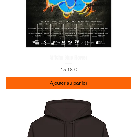
Affiche Blue Flower
Prix
15,18 €
Ajouter au panier