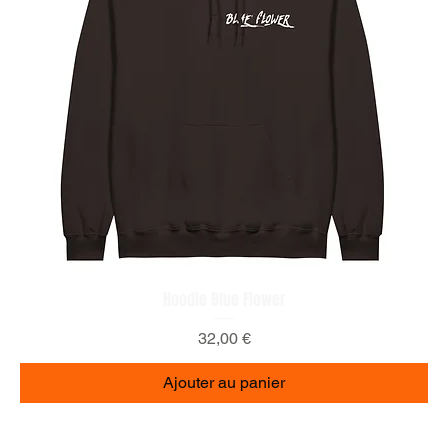
Hoodie Blue Flower
Prix
32,00 €
Ajouter au panier