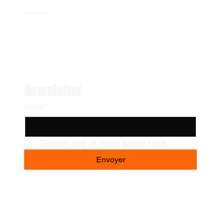
contact@projetdreamer.art
Newsletter
Email
*
S'abonner pour ne louper aucune sortie.
*
Envoyer